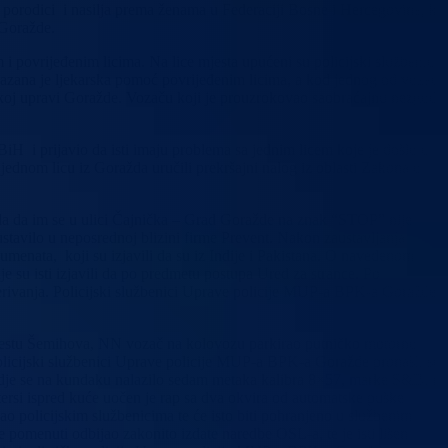
 u porodici i nasilja prema ženama u Federaciji Bosne i Hercegovine, ko
 Goražde.
 povrijeđenim licima. Na lice mjesta upućeni su policijski službenici
kazana je ljekarska pomoć povrijeđenim licima, a kod jednog od vozača
cijskoj upravi Goražde. Vozaču koji je prouzrokovao saobraćajnu nezgodu
iH i prijavio da isti imaju problema sa jednim licem koje je došlo u
jednom licu iz Goražda uručili prekršajni nalog iz oblasti Zakona o
javila da im se u ulici Čajnička – Grad Goražde na znak “STOP” nije
ustavilo u neposrednoj blizini firme Prevent. Nakon zaustavljanja
kumenata, koji su izjavili da su iz Indije i Pakistana. O navedenom
 su isti izjavili da po predmetu postupa Ured za strance. Po
jerivanja. Policijski službenici Uprave policije MUP-a BPK-a Goražde s
u mjestu Šemihova, NN vozač na kolovozu parkirao putničko motorno
 Policijski službenici Uprave policije MUP-a BPK-a Goražde pronašli su
dje se na kundaku nalazilo sedam metaka kalibra 8×57, marke S&B, na
tersi ispred kuće uočen je rap sa dva okvira od automatske puške
policijskim službenicima te će isto biti pohranjeno u službenim
e pomenuti odbijao zakonito izdate naredbe OSL-a, te je isti lišen