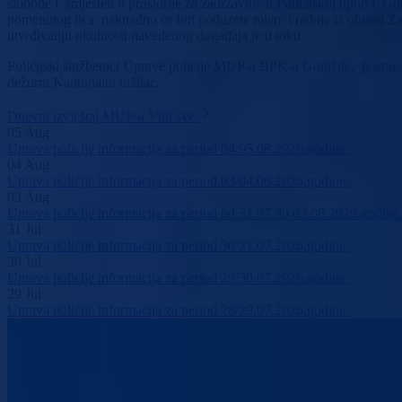
slobode i smješten u prostorije za zadržavnje u Policijskoj upravi 
pomenutog lica naknadno će biti poduzete mjere i radnje iz oblasti 
utvrđivanju okolnosti navedenog događaja je u toku.
Policijski službenici Uprave policije MUP-a BPK-a Goražde, postupal
dežurni Kantonalni tužilac.
Dnevni izvještaj MUP-a
Vidi sve
05
Aug
Uprava policije informacija za period 04/05.08.2026.godine.
04
Aug
Uprava policije informacija za period 03/04.08.2026.godine.
03
Aug
Uprava policije informacija za period od 31.07 do 03.08.2026.godine
31
Jul
Uprava policije informacija za period 30/31.07.2026.godine.
30
Jul
Uprava policije informacija za period 29/30.07.2026.godine.
29
Jul
Uprava policije informacija za period 28/29.07.2026.godine.