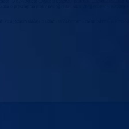
Goražde. O navedenom događaju upoznati policijski službenici Sektora k
Zakona o prekršajima protiv javnog reda i mira zbog odbijanja naređenj
i su u jednom slučaja u skladu sa Zakonom o zaštiti od nasilja u poro
.