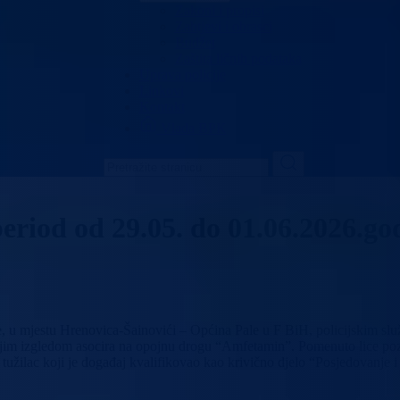
Zakoni i propisi
Zahtjevi i obrasci
Budžet
Zaštita ličnih podataka
Uprava policije
Linkovi
Kontakt
Vlada BPK
eriod od 29.05. do 01.06.2026.go
 mjestu Hrenovica-Šainovići – Općina Pale u F BiH, policijskim služb
jim izgledom asocira na opojnu drogu “Amfetamin”. Pomenuto lice pozva
i tužilac koji je događaj kvalifikovao kao krivično djelo “Posjedovanj