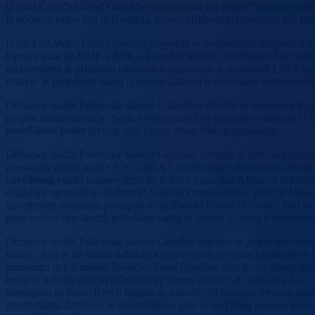
U ulici Čajnička-Grad Goražde registrovano je i jedno “Krivično djelo 
je počinilo jedno lice iz Goražda, kojom prilikom je navedeno lice liš
U ulici 22.Maj – Grad Goražde, dogodila se saobraćajna nezgoda u kojo
Uprave policije MUP-a BPK-a Goražde koji su obezbijedili lice mjest
ustanovljeno je prisustvo alkohola u organizmu u iznosu od 1,60 g/kg,
uručen je prekršajni nalog iz oblasti Zakona o osnovama bezbjednost
Dežurnoj službi Policijske stanice Ustikolina obratio se uposlenik K
posjetu osuđenom licu. Na lice mjesta izašli su policijski službenici
prekršajima protiv javnog reda i mira, zbog drskog ponašanja.
Dežurnoj službi Policijske stanice Goražde, obratila se patrola polici
zaustavilo vozilo marke VW Golf A7, bijele boje, i da isto ide ulicom 
navedenog vozila ustanovljeno da je istim upravljao Albanski državljan
događaju upoznati su službenici Sektora kriminalističke policije Upra
navedenom događaju postupali su službenici Ureda za strance koji su
pomenutom licu uručili prekršajni nalog iz oblasti Zakona o osnovam
Dežurnoj službi Policijske stanice Goražde obratilo se jedno lice n
vozilo, koji je od vozila odbacio ključeve u neposrednu blizinu te s
pomenuto lice u mjestu Ilovača – Grad Goražde gdje je na adresi s
kojoj se nalazio optički nišan marke vortex crosfire II, uvećanja 3-9
napunjena sa municijom u kojima se nalazilo 29 komada metaka, kalib
prostorijama. Izvršeno je alkotestiranje gdje je kod istog ustanovljen