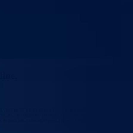
dine.
enicima Policijske stanice Prača, jedno lice iz Hrenovice, dobrovoljn
no je do službenih prostorija Policijske stanice Prača, gdje je nad
e i omogućavanje uživanja opojnih droga” iz člana 239. stav. 3 KZ F BiH