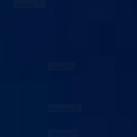
Dokumenti
Zakoni i propisi
Zahtjevi i obrasci
Budžet
Zaštita ličnih podataka
Uprava policije
Linkovi
Kontakt
Vlada BPK
Aktuelno
Sve vijesti
Konkursi i oglasi
Javne nabavke
Obavještenja
Projekti
Dnevni izvještaj MUP-a
Ministarstvo
Ministar
Nadležnosti
Organizacija
Dokumenti