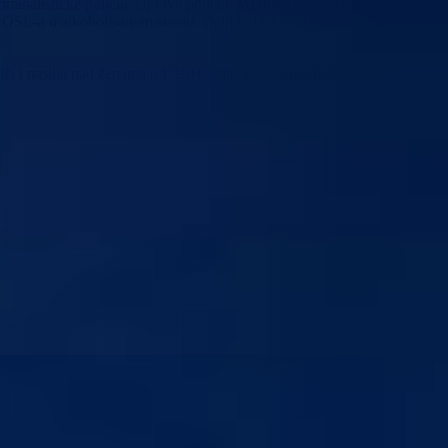
riminalističke policije Uprave policije MUP-a BPK-a Goražde, a protiv
a OSL-a u alkoholisanom stanju. Dalji rad na dokumentovanju i
dici i nasilja nad ženama u F BiH, gdje je o svemu navedenom upoznat i