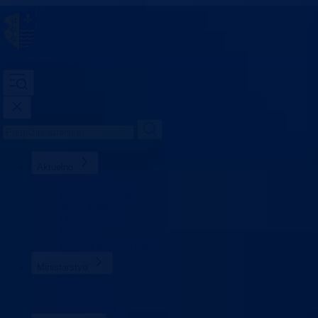
Ministarstvo za unutrašnje poslove
Bosansko-podrinjski kanton Goraž
Aktuelno
Sve vijesti
Konkursi i oglasi
Javne nabavke
Obavještenja
Projekti
Dnevni izvještaj MUP-a
Ministarstvo
Ministar
Nadležnosti
Organizacija