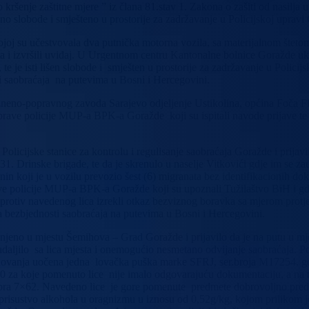
kršenje zaštitne mjere ” iz člana 81.stav 1. Zakona o zašiti od nasilja
eno slobode i smješteno u prostorije za zadržavanje u Policijskoj upravi
j su učestvovala dva putnička motorna vozila, sa materijalnom štetom i
a i izvršili uviđaj. U Urgentnom centru Kantonalne bolnice Goražde u
 te je isti lišen slobode i smješten u prostorije za zadržavanje u Poli
i saobraćaja na putevima u Bosni i Hercegovini.
azneno-popravnog zavoda Sarajevo odjeljenje Ustikolina, općina Foča FB
 Uprave policije MUP-a BPK-a Goražde koji su ispitali navode prijave te 
je Policijske stanice za kontrolu i regulisanje saobraćaja Goražde i pri
31. Drinske brigade, te da je skrenulo u naselje Vitkovići gdje im se za
in koji je u vozilu prevozio šest (6) migranata bez identifikacionih do
ve policije MUP-a BPK-a Goražde koji su upoznali Tužilaštvo BiH i gdje
 protiv navedenog lica izrekli otkaz bezviznog boravka sa mjerom prot
a bezbjednosti saobraćaja na putevima u Bosni i Hercegovini.
astanjeno u mjestu Šemihova – Grad Goražde i prijavilo da je na putu 
e udaljilo sa lica mjesta i onemogućio nesmetano odvijanje saobraćaja.
tanovanja uočena jedna lovačka puška marke SFRJ, ser.broja M17254, g
×50 za koje pomenuto lice nije imalo odgovarajuću dokumentaciju, a na 
ra 7×62. Navedeno lice je gore pomenute predmete dobrovoljno predao 
o prisustvo alkohola u oragnizmu u iznosu od 0,52g/kg, kojom prilikom j