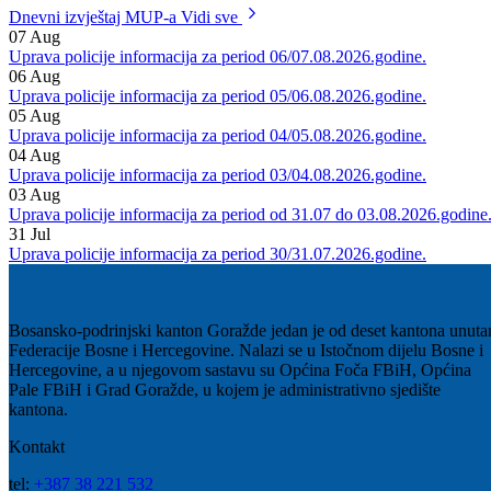
postupali policijski službenici Uprave policije u sastavu Ministarstva 
unutrašnje poslove Bosansko-podrinjskog kantona Goražde.
Dnevni izvještaj MUP-a
Vidi sve
07
Aug
Uprava policije informacija za period 06/07.08.2026.godine.
06
Aug
Uprava policije informacija za period 05/06.08.2026.godine.
05
Aug
Uprava policije informacija za period 04/05.08.2026.godine.
04
Aug
Uprava policije informacija za period 03/04.08.2026.godine.
03
Aug
Uprava policije informacija za period od 31.07 do 03.08.2026.godine
31
Jul
Uprava policije informacija za period 30/31.07.2026.godine.