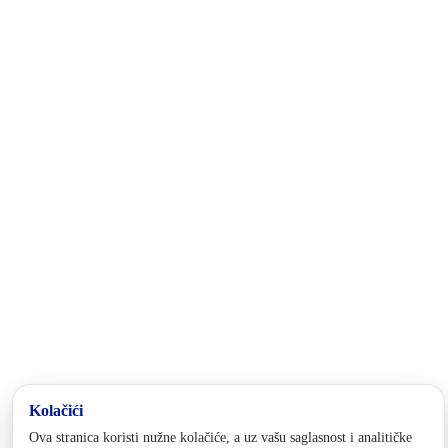
Bosansko-podrinjski kanton Goražde jedan je od deset kantona unuta
Federacije Bosne i Hercegovine. Nalazi se u Istočnom dijelu Bosne i
Hercegovine, a u njegovom sastavu su Općina Foča FBiH, Općina
Pale FBiH i Grad Goražde, u kojem je administrativno sjedište
kantona.
Kontakt
tel:
+387 38 221 532
fax: +387 38 221 532
email:
nusret.hubjer@bpkg.gov.ba
Adresa
Zaima Imamovića 5
73000 Goražde
Bosna i Hercegovina
Pratite nas
Politika privatnosti i kolačića
Postavke kolačića