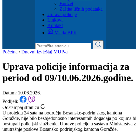
Dokumenti
Zakoni i propisi
Zahtjevi i obrasci
Budžet
Zaštita ličnih podataka
Uprava policije
Linkovi
Kontakt
Vlada BPK
Početna
/
Dnevni izvještaj MUP-a
Uprava policije informacija za
period od 09/10.06.2026.godine.
Datum: 10.06.2026.
Podijeli:
Odštampaj stranicu
U protekla 24 sata na području Bosansko-podrinjskog kantona
Goražde, nije bilo bezbjedonosno-interesantnih događaja po kojima b