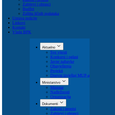
Organizacija
Dokumenti
Zakoni i propisi
Zahtjevi i obrasci
Budžet
Zaštita ličnih podataka
Uprava policije
Linkovi
Kontakt
Vlada BPK
Aktuelno
Sve vijesti
Konkursi i oglasi
Javne nabavke
Obavještenja
Projekti
Dnevni izvještaj MUP-a
Ministarstvo
Ministar
Nadležnosti
Organizacija