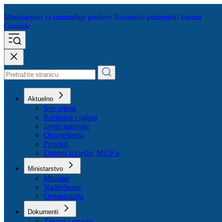
Ministarstvo za unutrašnje poslove
Bosansko-podrinjski kanton
Goražde
Aktuelno
Sve vijesti
Konkursi i oglasi
Javne nabavke
Obavještenja
Projekti
Dnevni izvještaj MUP-a
Ministarstvo
Ministar
Nadležnosti