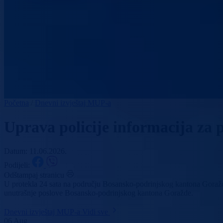
Početna
/
Dnevni izvještaj MUP-a
Uprava policije informacija za 
Datum: 11.06.2026.
Podijeli:
Odštampaj stranicu
U protekla 24 sata na području Bosansko-podrinjskog kantona Goražde,
unutrašnje poslove Bosansko-podrinjskog kantona Goražde.
Dnevni izvještaj MUP-a
Vidi sve
06
Aug