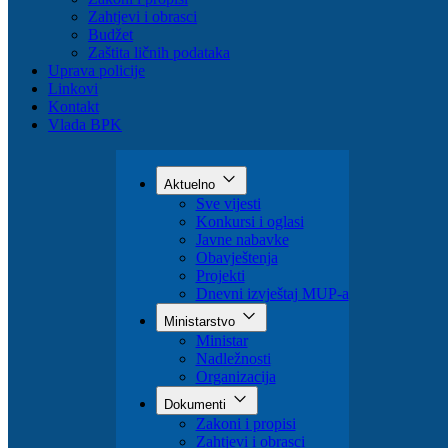
Organizacija
Dokumenti
Zakoni i propisi
Zahtjevi i obrasci
Budžet
Zaštita ličnih podataka
Uprava policije
Linkovi
Kontakt
Vlada BPK
Aktuelno
Sve vijesti
Konkursi i oglasi
Javne nabavke
Obavještenja
Projekti
Dnevni izvještaj MUP-a
Ministarstvo
Ministar
Nadležnosti
Organizacija