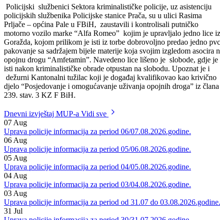
“Neovlaštena proizvodnja i stavljanje u promet opojnih droga” iz član
238. KZ F BiH. Dalji rad na dokumentovanju djela je u toku.
Policijski službenici Sektora kriminalističke policije, uz asistenciju
policijskih službenika Policijske stanice Prača, su u ulici Rasima
Prljače – općina Pale u FBiH, zaustavili i kontrolisali putničko
motorno vozilo marke “Alfa Romeo” kojim je upravljalo jedno lice i
Goražda, kojom prilikom je isti iz torbe dobrovoljno predao jedno pv
pakovanje sa sadržajem bijele materije koja svojim izgledom asocira 
opojnu drogu “Amfetamin”. Navedeno lice lišeno je slobode, gdje je
isti nakon kriminalističke obrade otpustan na slobodu. Upoznat je i
dežurni Kantonalni tužilac koji je događaj kvalifikovao kao krivično
djelo “Posjedovanje i omogućavanje uživanja opojnih droga” iz člana
239. stav. 3 KZ F BiH.
Dnevni izvještaj MUP-a
Vidi sve
07
Aug
Uprava policije informacija za period 06/07.08.2026.godine.
06
Aug
Uprava policije informacija za period 05/06.08.2026.godine.
05
Aug
Uprava policije informacija za period 04/05.08.2026.godine.
04
Aug
Uprava policije informacija za period 03/04.08.2026.godine.
03
Aug