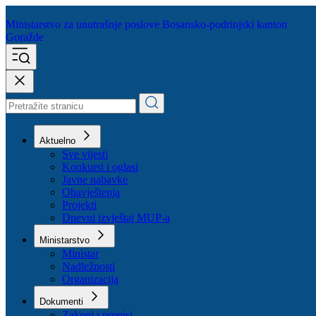
Ministarstvo za unutrašnje poslove
Bosansko-podrinjski kanton
Goražde
Aktuelno
Sve vijesti
Konkursi i oglasi
Javne nabavke
Obavještenja
Projekti
Dnevni izvještaj MUP-a
Ministarstvo
Ministar
Nadležnosti