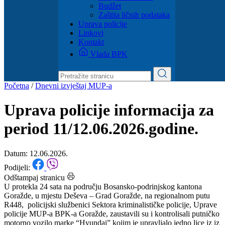
Dokumenti
Zakoni i propisi
Zahtjevi i obrasci
Budžet
Zaštita ličnih podataka
Uprava policije
Linkovi
Kontakt
Vlada BPK
Početna
/
Dnevni izvještaj MUP-a
Uprava policije informacija za
period 11/12.06.2026.godine.
Datum: 12.06.2026.
Podijeli:
Odštampaj stranicu
U protekla 24 sata na području Bosansko-podrinjskog kantona
Goražde, u mjestu Deševa – Grad Goražde, na regionalnom putu