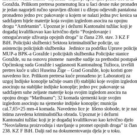
R448, policijski službenici Sektora kriminalističke policije, Uprave
policije MUP-a BPK-a Goražde, zaustavili su i kontrolisali putničko
motorno vozilo marke “Hyundai” kojim je upravljalo jedno lice iz iz
Goražda. Prilikom pretresa pomenutog lica u šaci desne ruke pronađe
je jedan nagorjeli ručno spravljen džoint i u džepu odjevnih pantalona
pronađeno jedno pvc pakovanje u kojem se nalazi jedna pvc kesica sa
sadržajem bijele materije koja svojim izgledom asocira na opojnu
drogu “Amfetamin”. Upoznat je i dežurni Kantonalni tužilac koji je
događaj kvalifikovao kao krivično djelo “Posjedovanje i
omogućavanje uživanja opojnih droga” iz člana 239. stav. 3 KZ F
BiH. Policijski službenici Sektora kriminalističke policije, uz
asistenciju policijskih službenika Jedinice za podršku Uprave policij
MUP-a BPK-a Goražde i policijskih službenika Policijske stanice
Goražde, su na osnovu pismene naredbe sudije za prethodni postupa
Općinskog suda Goražde i saglasnosti Kantonalnog Tužioca, izvršili
pretres kuće u ulici Huseina Žige – Grad Goražde, koju koristi gore
navedeno lice. Prilikom pretresa kuće pronađeno je: Laboratorij za
uzgoj Indijske konoplje tačnije osam (8) stabljiki koje svojim izgledo
asociraju na stabljike indijske konoplje; jedno pvc pakovanje sa
sadržajem suhe zeljaste materije koja svojim izgledom asocira na
opojnu drogu “Marihuanu”; 32 komada sjemenki koje svojim
izgledom asociraju na sjemenke indijske konoplje; municija
cal.7,65×25 mm-4 komada. Navedeno lice je lišeno slobode, te je na
istima zavedena kriminalistička obrada. Upoznat je i dežurni
Kantonalni tužilac koji je je događaj kvalifikovao kao krivično djelo