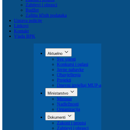
Organizacija
Dokumenti
Zakoni i propisi
Zahtjevi i obrasci
Budžet
Zaštita ličnih podataka
Uprava policije
Linkovi
Kontakt
Vlada BPK
Aktuelno
Sve vijesti
Konkursi i oglasi
Javne nabavke
Obavještenja
Projekti
Dnevni izvještaj MUP-a
Ministarstvo
Ministar
Nadležnosti
Organizacija