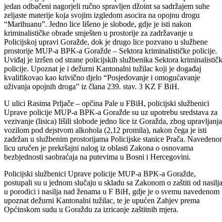
U ulici Sinica – Grad Goražde, policijski službenici Jedinice za
podršku, Uprave policije MUP-a BPK-a Goražde su zatekli dva lica i
Goražda, gdje su tom prilikom u neposrednoj blizini istih pronašli
jedan odbačeni nagorjeli ručno spravljen džoint sa sadržajem suhe
zeljaste materije koja svojim izgledom asocira na opojnu drogu
“Marihuanu”. Jedno lice lišeno je slobode, gdje je isti nakon
kriminalističke obrade smješten u prostorije za zadržavanje u
Policijskoj upravi Goražde, dok je drugo lice pozvano u službene
prostorije MUP-a BPK-a Goražde – Sektora kriminalističke policije.
Uviđaj je izršen od strane policijskih službenika Sektora kriminalistič
policije. Upoznat je i dežurni Kantonalni tužilac koji je događaj
kvalifikovao kao krivično djelo “Posjedovanje i omogućavanje
uživanja opojnih droga” iz člana 239. stav. 3 KZ F BiH.
U ulici Rasima Prljače – opčina Pale u FBiH, policijski službenici
Uprave policije MUP-a BPK-a Goražde su uz upotrebu sredstava za
vezivanje (lisica) lišili slobode jedno lice iz Goražda, zbog upravljanja
vozilom pod dejstvom alkohola (2,12 promila), nakon čega je isti
zadržan u službenim prostorijama Policijske stanice Prača. Naveden
licu uručen je prekršajni nalog iz oblasti Zakona o osnovama
bezbjednosti saobraćaja na putevima u Bosni i Hercegovini.
Policijski službenici Uprave policije MUP-a BPK-a Goražde,
postupali su u jednom slučaju u skladu sa Zakonom o zaštiti od nasilj
u porodici i nasilja nad ženama u F BiH, gdje je o svemu navedenom