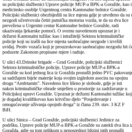
Za dane vikenda na području Bosansko-podrinjskog kantona Goražde
od strane jednog lica iz Goražda prijavljeno je da je u mjestu Perjani –
Grad Goražde došlo do saobraćajne nezgode. Na lice mjesta upućeni
su policijski službenici Uprave policije MUP-a BPK-a Goražde, kao i
medicinsko osoblje Urgentnog centra Kantonalne bolnice Goražde.
Policijski službenici obezbijedili su lice mjesta gdje je utvrđeno da su 
nezgodi učestvovala četiri putnička motorna vozila, te da su dva lice
prevežena u Urgentni centar Kantonalne bolnice Goražde, radi
ukazivanja ljekarske pomoći. O svemu navedenom upoznat je i
dežurni Kantonalni tužilac kao i istražitelji Sektora kriminalističke
policije koji su izašli na lice mjesta saobraćajne nezgode i izvršili
uviđaj. Protiv vozača koji je prouzrokovao saobraćajnu nezgodu bit ć
poduzete Zakonom propisane mjere i radnje.
U ulici 43.Drinske brigade – Grad Goražde, policijski službenici
Sektora kriminalističke policije, Uprave policije MUP-a BPK-a
Goražde su kod jednog lica iz Goražda pronašli jedno PVC pakovanj
sa sadržajem bijele materije koja svojim izgledom asocira na opojnu
drogu “Amfetamin”. Navedeno lice lišeno je slobode, gdje je isti
nakon kriminalističke obrade smješten u prostorije za zadržavanje u
Policijskoj upravi Goražde. Upoznat je dežurni Kantonalni tužilac koj
je događaj kvalifikovao kao krivično djelo “Posjedovanje i
omogućavanje uživanja opojnih droga” iz člana 239. stav. 3 KZ F
BiH.