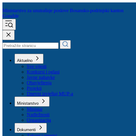
Ministarstvo za unutrašnje poslove
Bosansko-podrinjski kanton
Goražde
Aktuelno
Sve vijesti
Konkursi i oglasi
Javne nabavke
Obavještenja
Projekti
Dnevni izvještaj MUP-a
Ministarstvo
Ministar
Nadležnosti