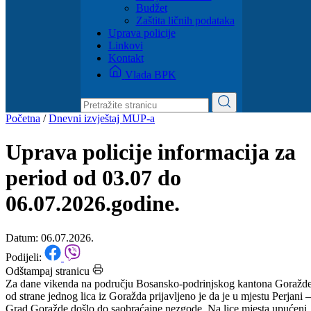
Dokumenti
Zakoni i propisi
Zahtjevi i obrasci
Budžet
Zaštita ličnih podataka
Uprava policije
Linkovi
Kontakt
Vlada BPK
Početna
/
Dnevni izvještaj MUP-a
Uprava policije informacija za
period od 03.07 do
06.07.2026.godine.
Datum: 06.07.2026.
Podijeli:
Odštampaj stranicu