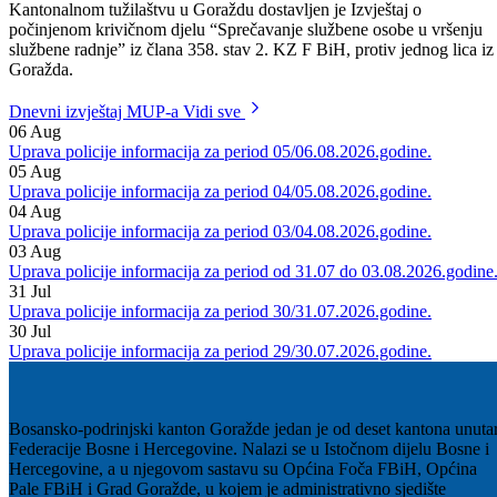
upoznat dežurni Kantonalni tužilac, te je upućen Zahjev prema
Općinskom sudu u Goraždu za izricanje zaštitnih mjera.
Kantonalnom tužilaštvu u Goraždu dostavljen je Izvještaj o
počinjenom krivičnom djelu “Sprečavanje službene osobe u vršenju
službene radnje” iz člana 358. stav 2. KZ F BiH, protiv jednog lica iz
Goražda.
Dnevni izvještaj MUP-a
Vidi sve
06
Aug
Uprava policije informacija za period 05/06.08.2026.godine.
05
Aug
Uprava policije informacija za period 04/05.08.2026.godine.
04
Aug
Uprava policije informacija za period 03/04.08.2026.godine.
03
Aug
Uprava policije informacija za period od 31.07 do 03.08.2026.godine
31
Jul
Uprava policije informacija za period 30/31.07.2026.godine.
30
Jul
Uprava policije informacija za period 29/30.07.2026.godine.