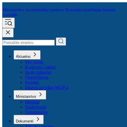
Ministarstvo za unutrašnje poslove
Bosansko-podrinjski kanton
Goražde
Aktuelno
Sve vijesti
Konkursi i oglasi
Javne nabavke
Obavještenja
Projekti
Dnevni izvještaj MUP-a
Ministarstvo
Ministar
Nadležnosti