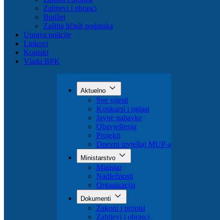
Organizacija
Dokumenti
Zakoni i propisi
Zahtjevi i obrasci
Budžet
Zaštita ličnih podataka
Uprava policije
Linkovi
Kontakt
Vlada BPK
Aktuelno
Sve vijesti
Konkursi i oglasi
Javne nabavke
Obavještenja
Projekti
Dnevni izvještaj MUP-a
Ministarstvo
Ministar
Nadležnosti
Organizacija