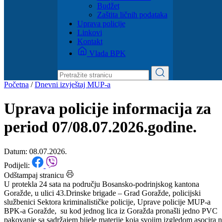
Dokumenti
Zakoni i propisi
Zahtjevi i obrasci
Budžet
Zaštita ličnih podataka
Uprava policije
Linkovi
Kontakt
Vlada BPK
Početna
/
Dnevni izvještaj MUP-a
Uprava policije informacija za
period 07/08.07.2026.godine.
Datum: 08.07.2026.
Podijeli:
Odštampaj stranicu
U protekla 24 sata na području Bosansko-podrinjskog kantona
Goražde, u ulici 43.Drinske brigade – Grad Goražde, policijski