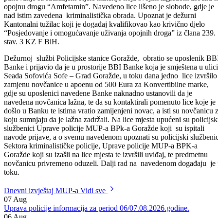
službenici Sektora kriminalističke policije, Uprave policije MUP-a
BPK-a Goražde, su kod jednog lica iz Goražda pronašli jedno PVC
pakovanje sa sadržajem bijele materije koja svojim izgledom asocira 
opojnu drogu “Amfetamin”. Navedeno lice lišeno je slobode, gdje je
nad istim zavedena kriminalistička obrada. Upoznat je dežurni
Kantonalni tužilac koji je događaj kvalifikovao kao krivično djelo
“Posjedovanje i omogućavanje uživanja opojnih droga” iz člana 239.
stav. 3 KZ F BiH.
Dežurnoj službi Policijske stanice Goražde, obratio se uposlenik BB
Banke i prijavio da je u prostorije BBI Banke koja je smještena u ulici
Seada Sofovića Sofe – Grad Goražde, u toku dana jedno lice izvršilo
zamjenu novčanice u apoenu od 500 Eura za Konvertibilne marke,
gdje su uposlenici navedene Banke naknadno ustanovili da je
navedena novčanica lažna, te da su kontaktirali pomenuto lice koje je
došlo u Banku te istima vratio zamijenjeni novac, a isti su novčanicu 
koju sumnjaju da je lažna zadržali. Na lice mjesta upućeni su policijsk
službenici Uprave policije MUP-a BPk-a Goražde koji su ispitali
navode prijave, a o svemu navedenom upoznati su policijski službenic
Sektora kriminalističke policije, Uprave policije MUP-a BPK-a
Goražde koji su izašli na lice mjesta te izvršili uviđaj, te predmetnu
novčanicu privremeno oduzeli. Dalji rad na navedenom događaju je
toku.
Dnevni izvještaj MUP-a
Vidi sve