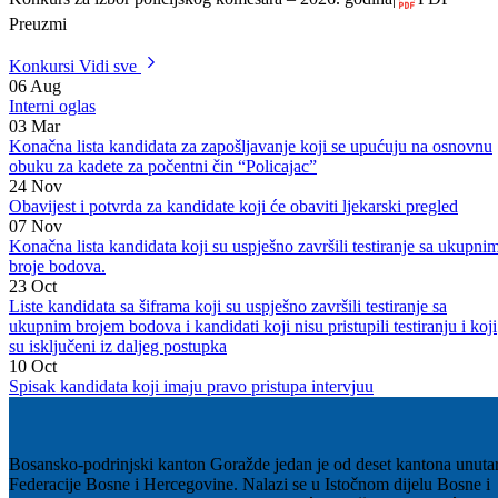
Preuzmi
Konkursi
Vidi sve
06
Aug
Interni oglas
03
Mar
Konačna lista kandidata za zapošljavanje koji se upućuju na osnovnu
obuku za kadete za počentni čin “Policajac”
24
Nov
Obavijest i potvrda za kandidate koji će obaviti ljekarski pregled
07
Nov
Konačna lista kandidata koji su uspješno završili testiranje sa ukupni
broje bodova.
23
Oct
Liste kandidata sa šiframa koji su uspješno završili testiranje sa
ukupnim brojem bodova i kandidati koji nisu pristupili testiranju i koji
su isključeni iz daljeg postupka
10
Oct
Spisak kandidata koji imaju pravo pristupa intervjuu
Bosansko-podrinjski kanton Goražde jedan je od deset kantona unuta
Federacije Bosne i Hercegovine. Nalazi se u Istočnom dijelu Bosne i