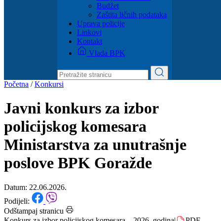
Budžet
Zaštita ličnih podataka
Uprava policije
Linkovi
Kontakt
Vlada BPK
Početna
/
Konkursi
Javni konkurs za izbor
policijskog komesara
Ministarstva za unutrašnje
poslove BPK Goražde
Datum: 22.06.2026.
Podijeli:
Odštampaj stranicu
Konkurs za izbor policijskog komesara – 2026. godina
|
PDF