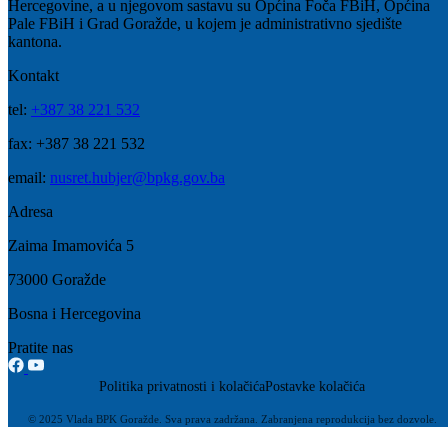
Hercegovine, a u njegovom sastavu su Općina Foča FBiH, Općina
Pale FBiH i Grad Goražde, u kojem je administrativno sjedište
kantona.
Kontakt
tel:
+387 38 221 532
fax: +387 38 221 532
email:
nusret.hubjer@bpkg.gov.ba
Adresa
Zaima Imamovića 5
73000 Goražde
Bosna i Hercegovina
Pratite nas
Politika privatnosti i kolačića
Postavke kolačića
© 2025 Vlada BPK Goražde. Sva prava zadržana. Zabranjena reprodukcija bez dozvole.