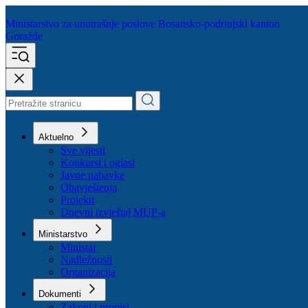
Ministarstvo za unutrašnje poslove
Bosansko-podrinjski kanton
Goražde
Aktuelno
Sve vijesti
Konkursi i oglasi
Javne nabavke
Obavještenja
Projekti
Dnevni izvještaj MUP-a
Ministarstvo
Ministar
Nadležnosti
Organizacija
Dokumenti
Zakoni i propisi