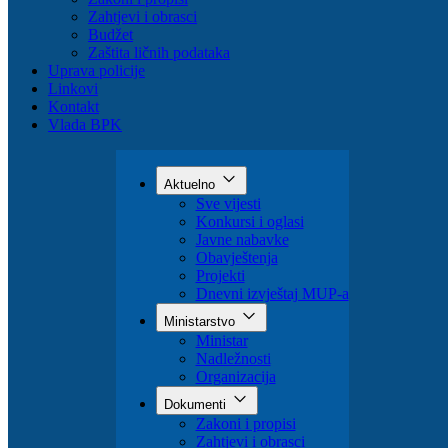
Zahtjevi i obrasci
Budžet
Zaštita ličnih podataka
Uprava policije
Linkovi
Kontakt
Vlada BPK
Aktuelno
Sve vijesti
Konkursi i oglasi
Javne nabavke
Obavještenja
Projekti
Dnevni izvještaj MUP-a
Ministarstvo
Ministar
Nadležnosti
Organizacija
Dokumenti
Zakoni i propisi
Zahtjevi i obrasci