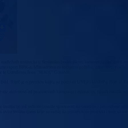
adležnih institucija u Bosansko-podrinjskom kantonu za slučajeve nasil
u i sport BPK-a, Ministarstva za socijalnu politiku, zdravstvo, raselje
de te Udruženja žena ”SEKA” Goražde.
a F BiH. Riječ je o projektu kojeg su podržali UNFP i UNDP u BiH. U F
niz aktivnosti od promotivnih kampanja i edukacija, raznih istraživanja o
institucije još jednom izrazile spremnost na saradnju i provođenje aktivn
 ovim institucijama koje su radile na pomenutom projektu i koje su tak