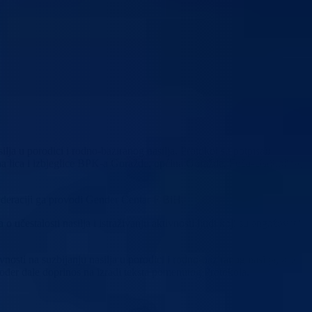
ja u porodici i rodno-baziranog nasilja. Protokol su potpisali
na lica i izbjeglice BPK-a Goražde, općina Goražde, Foča-Ustikolina,
ederaciji ga provodi Gender Centar F BiH.
 učestalosti nasilja i istraživanju aktivnosti ljudi koji su angažovani u
osti na suzbijanju nasilja u porodici i rodno-baziranog nasilja, a iz
ođer dale doprinos na izradi teksta pomenutog Protokola.