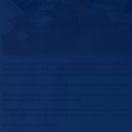
U Maloj sali Općine Goražde danas je potpisan Protokol o postupanju n
predstavnici MUP-a BPK-a, Ministarstva za obrazovanje, nauku, kultur
Pale-Prača, Kantonalnog tužilaštva Goražde, Općinskog suda Goraž
Potpisivanju protokola prisustvovali su i predstavnici Gender centr
Projekat je počeo da se realizuje 2010. U sklopu projekta provedeno je 
institucijama koje rade na suzbijanju nasilja.
Današnji čin potpisivanja protokola veoma je značajan jer su pomenute 
Gender centra F BiH su naglasili da su veoma zadovoljni saradnjom sa
preuzeto sa www.gorazde.ba