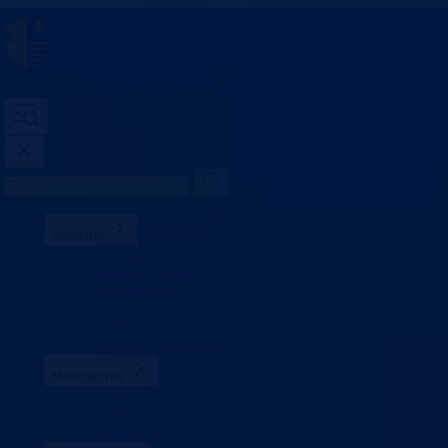
Ministarstvo za unutrašnje poslove
Bosansko-podrinjski kanton Goraž
Aktuelno
Sve vijesti
Konkursi i oglasi
Javne nabavke
Obavještenja
Projekti
Dnevni izvještaj MUP-a
Ministarstvo
Ministar
Nadležnosti
Organizacija