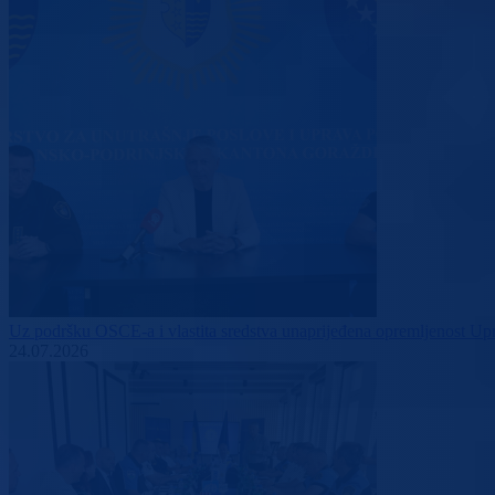
Uz podršku OSCE-a i vlastita sredstva unaprijeđena opremljenost 
24.07.2026