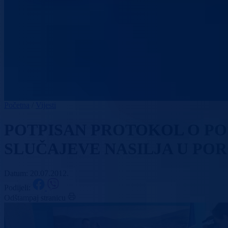
Početna
/
Vijesti
POTPISAN PROTOKOL O POS
SLUČAJEVE NASILJA U POR
Datum: 20.07.2012.
Podijeli:
Odštampaj stranicu