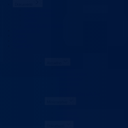
Dokumenti
Zakoni i propisi
Zahtjevi i obrasci
Budžet
Zaštita ličnih podataka
Uprava policije
Linkovi
Kontakt
Vlada BPK
Aktuelno
Sve vijesti
Konkursi i oglasi
Javne nabavke
Obavještenja
Projekti
Dnevni izvještaj MUP-a
Ministarstvo
Ministar
Nadležnosti
Organizacija
Dokumenti