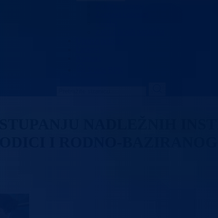
Zakoni i propisi
Zahtjevi i obrasci
Budžet
Zaštita ličnih podataka
Uprava policije
Linkovi
Kontakt
Vlada BPK
TUPANJU NADLEŽNIH INSTI
ODICI I RODNO-BAZIRANOG