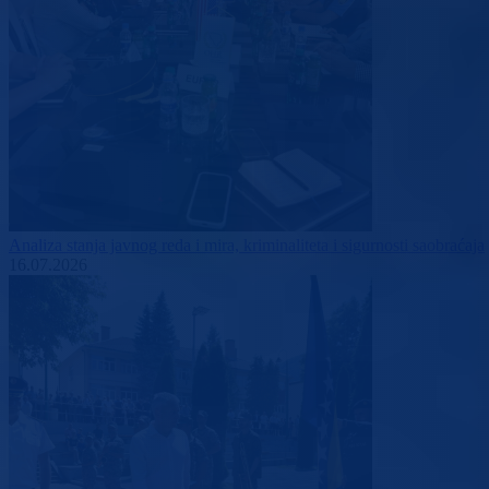
Analiza stanja javnog reda i mira, kriminaliteta i sigurnosti saobraćaja
16.07.2026