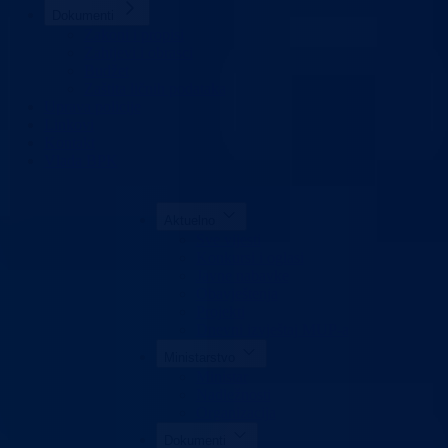
Dokumenti
Zakoni i propisi
Zahtjevi i obrasci
Budžet
Zaštita ličnih podataka
Uprava policije
Linkovi
Kontakt
Vlada BPK
Aktuelno
Sve vijesti
Konkursi i oglasi
Javne nabavke
Obavještenja
Projekti
Dnevni izvještaj MUP-a
Ministarstvo
Ministar
Nadležnosti
Organizacija
Dokumenti