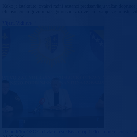
Kako je istaknuto, ovakvi radni sastanci predstavljaju važan doprinos 
efikasnijem odgovoru na sigurnosne izazove i očuvanju sigurnosti svi
Vijesti
Vidi sve
Uz podršku OSCE-a i vlastita sredstva unaprijeđena opremljenost 