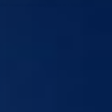
učnih iskustava i unapređenju koordinacije u radu, što doprinosi