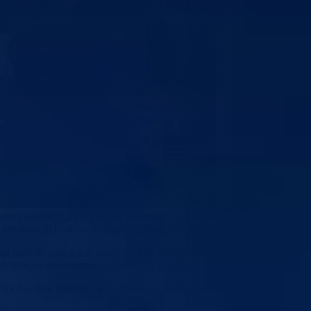
dnoj posjeti Upravi policije Ministarstva unutrašnjih poslova Kantona
va unutrašnjih poslova Tuzlanskog kantona Elvir Mahmutović.
je između policijskih agencija. Poseban akcenat stavljen je na razmjen
eg odgovora na savremene sigurnosne izazove.
je, međusobne podrške i koordinisanog djelovanja u izvršavanju