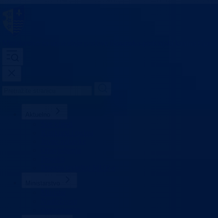
Ministarstvo za unutrašnje poslove
Bosansko-podrinjski kanton Goraž
Aktuelno
Sve vijesti
Konkursi i oglasi
Javne nabavke
Obavještenja
Projekti
Dnevni izvještaj MUP-a
Ministarstvo
Ministar
Nadležnosti
Organizacija