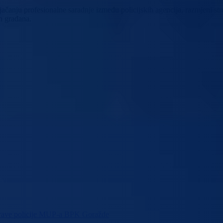
jačanju profesionalne saradnje između policijskih agencija, razmjeni str
h građana.
Uprave policije MUP-a BPK Goražde