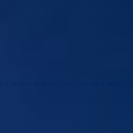
kog kantona Goražde obilježili su danas 15. juli, Dan policije BPK Go