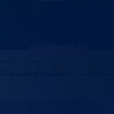
Zakoni i propisi
Zahtjevi i obrasci
Budžet
Zaštita ličnih podataka
Uprava policije
Linkovi
Kontakt
Vlada BPK
OSLOVE BPK GORAŽDE
ić u radnoj posjeti Upravi poli