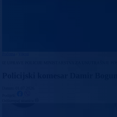
Početna
/
Vijesti
IZ UPRAVE POLICIJE MINISTARSTVA ZA UNUTRAŠNJE P
Policijski komesar Damir Bogun
Datum: 01.07.2026.
Podijeli:
Odštampaj stranicu