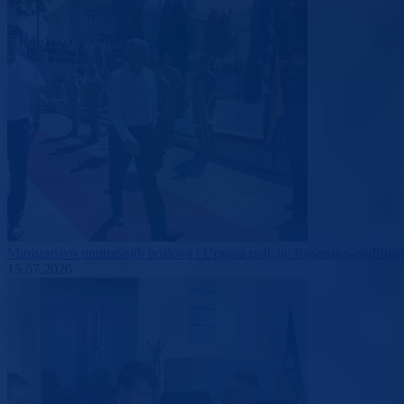
Ministarstvo unutrašnjih poslova i Uprava policije Bosansko-podrinjs
15.07.2026