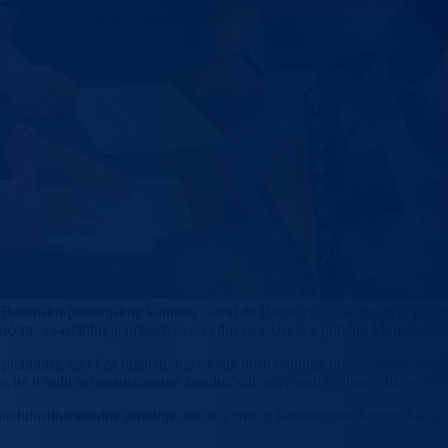
ve Bosansko-podrinjskog kantona Goražde Damir Bogunić boravio je u ra
ićem, a sastanku je prisustvovao i direktor Uprave policije Ministarst
 pitanjima, kao i za razmatranje mogućnosti daljnjeg unapređenja saradn
acije u radu te organizovanje zajedničkih aktivnosti s ciljem efikasnij
e međuinstitucionalne saradnje, ističući značaj kontinuirane komunikaci