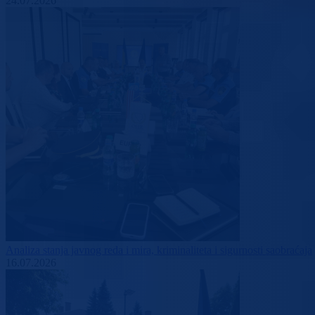
24.07.2026
Analiza stanja javnog reda i mira, kriminaliteta i sigurnosti saobraćaja
16.07.2026