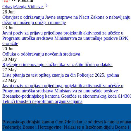
Obavjestenje-kandidatima-o-terminu-odrzavanja-testa-opceg-znanja-1
1
|
PDF
Preuzmi
Obavještenja
Vidi sve
26
Jun
Obavjest o održavanju Javne rasprave na Nacrt Zakona o nabavljanju
držanju i nošenju oružja i municije
23
Jun
Javni poziv za prijavu prijedloga projektnih aktivnosti za učešće u
Programu utroška sredstava Ministarstva za unutrašnje poslove BPK
Goražde
20
Jun
Odluka o odobravanju novčanih sredstava
30
May
Rješenje o imenovanju službenika za zaštitu ličnih podataka
27
May
Lista pitanja za test opšteg znanja za čin Policajac 2025. godina
22
May
Javni poziv za prijavu prijedloga projektnih aktivnosti za učešće u
Programu utroška sredstava Ministarstva za unutrašnje poslove
Bosansko-podrinjskog kantona Goražde sa ekonomskog koda 61430
Tekući transferi neprofitnim organizacijama