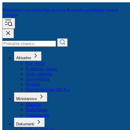
Ministarstvo za unutrašnje poslove
Bosansko-podrinjski kanton
Goražde
Aktuelno
Sve vijesti
Konkursi i oglasi
Javne nabavke
Obavještenja
Projekti
Dnevni izvještaj MUP-a
Ministarstvo
Ministar
Nadležnosti