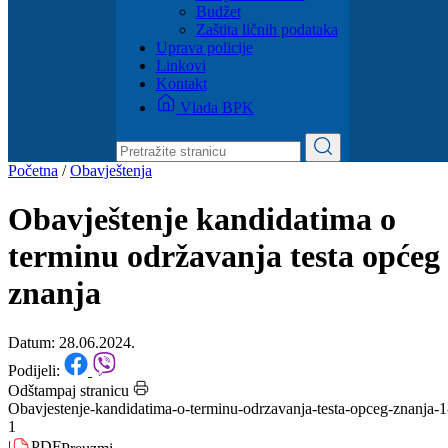
Dokumenti
Zakoni i propisi
Zahtjevi i obrasci
Budžet
Zaštita ličnih podataka
Uprava policije
Linkovi
Kontakt
Vlada BPK
Početna
/
Obavještenja
Obavještenje kandidatima o
terminu održavanja testa općeg
znanja
Datum: 28.06.2024.
Podijeli:
Odštampaj stranicu