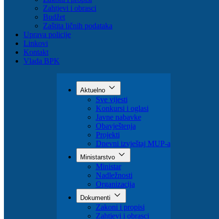
Organizacija
Dokumenti
Zakoni i propisi
Zahtjevi i obrasci
Budžet
Zaštita ličnih podataka
Uprava policije
Linkovi
Kontakt
Vlada BPK
Aktuelno
Sve vijesti
Konkursi i oglasi
Javne nabavke
Obavještenja
Projekti
Dnevni izvještaj MUP-a
Ministarstvo
Ministar
Nadležnosti
Organizacija